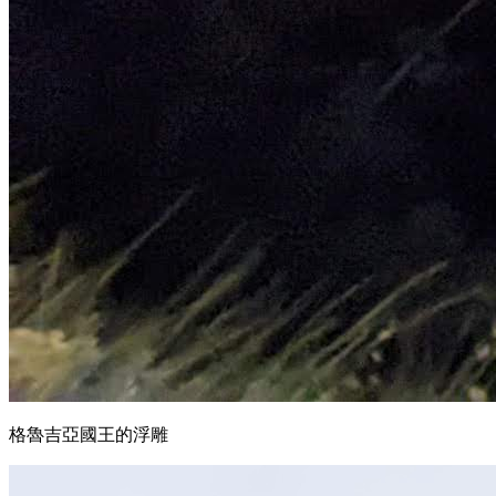
格魯吉亞國王的浮雕