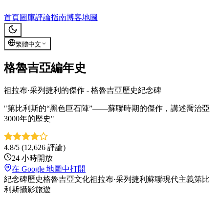
Chronicles of Georgia
首頁
圖庫
評論
指南
博客
地圖
繁體中文
格魯吉亞編年史
祖拉布·采列捷利的傑作 - 格魯吉亞歷史紀念碑
"
第比利斯的“黑色巨石陣”——蘇聯時期的傑作，講述喬治亞
3000年的歷史
"
4.8/5
(12,626 評論)
24 小時開放
在 Google 地圖中打開
紀念碑
歷史
格魯吉亞文化
祖拉布·采列捷利
蘇聯現代主義
第比
利斯
攝影
旅遊